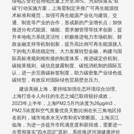
绿电占全社会用电比重上升至
36%
。为加快落实“双
碳”行动实施方案，上海需制定并推广可再生能源技
术标准和规范，加强可再生能源产业化与建筑、交
通、制造等产业的合作，形成新的产业增长点；加快
推进分布式能源、储能、需求侧管理等技术创新，提
升本地电力系统灵活性；积极推进电力市场机制、财
政金融支持等机制创新，提升高比例可再生能源接入
下的电力系统稳定性。大力发展转型金融，构建与国
际高标准规则相衔接的制度体系，推进碳定价机制、
碳核算规则、碳信息披露制度、碳抵消机制的国际互
认，进一步完善碳标签制度，助力碳密集产业绿色低
碳转型，有效应对国际绿色贸易壁垒压力。
建设美丽上海，要持续加强生态环境综合治理。
上海打造令人向往的生态之城已取得较好成效，
2023
年上半年，上海
PM2.5
月均浓度为
26
μ
g/m3
，
PM2.5
浓度和空气质量优良天数比例在长三角地区排
名前列，城市地表水无Ⅴ类和劣Ⅴ类断面。上海滨江
临海，为进一步提升市民满意度和获得感，需要进一
步贯彻落实“四水四定”原则，系统推进河湖健康评价