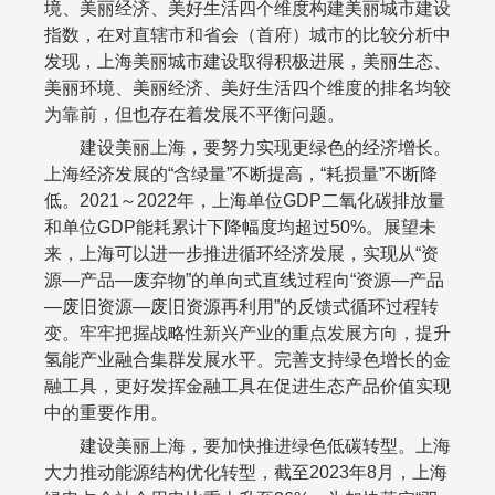
境、美丽经济、美好生活四个维度构建美丽城市建设
指数，在对直辖市和省会（首府）城市的比较分析中
发现，上海美丽城市建设取得积极进展，美丽生态、
美丽环境、美丽经济、美好生活四个维度的排名均较
为靠前，但也存在着发展不平衡问题。
建设美丽上海，要努力实现更绿色的经济增长。
上海经济发展的“含绿量”不断提高，“耗损量”不断降
低。
2021
～
2022
年，上海单位
GDP
二氧化碳排放量
和单位
GDP
能耗累计下降幅度均超过
50%
。展望未
来，上海可以进一步推进循环经济发展，实现从“资
源—产品—废弃物”的单向式直线过程向“资源—产品
—废旧资源—废旧资源再利用”的反馈式循环过程转
变。牢牢把握战略性新兴产业的重点发展方向，提升
氢能产业融合集群发展水平。完善支持绿色增长的金
融工具，更好发挥金融工具在促进生态产品价值实现
中的重要作用。
建设美丽上海，要加快推进绿色低碳转型。上海
大力推动能源结构优化转型，截至
2023
年
8
月，上海